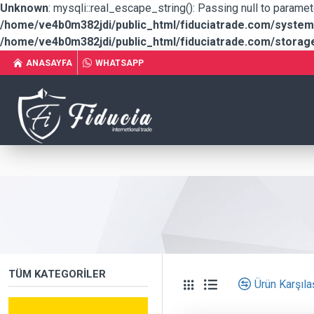
Unknown
: mysqli::real_escape_string(): Passing null to paramet
/home/ve4b0m382jdi/public_html/fiduciatrade.com/system/
/home/ve4b0m382jdi/public_html/fiduciatrade.com/storage/
ANASAYFA
WHATSAPP
TÜM KATEGORILER
Ürün Karşılaş