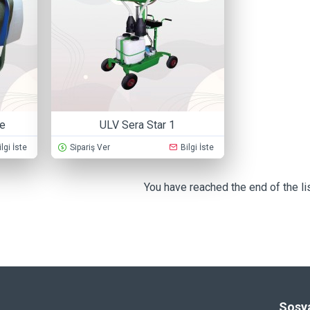
re
ULV Sera Star 1
ilgi İste
Sipariş Ver
Bilgi İste
You have reached the end of the lis
Sosya