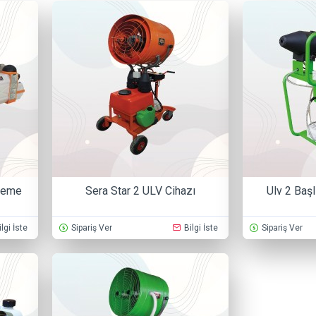
sleme
Sera Star 2 ULV Cihazı
Ulv 2 Başl
ilgi İste
Sipariş Ver
Bilgi İste
Sipariş Ver