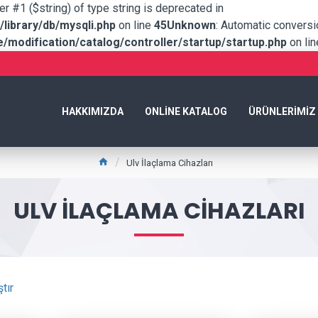
er #1 ($string) of type string is deprecated in
library/db/mysqli.php
on line
45
Unknown
: Automatic conversio
modification/catalog/controller/startup/startup.php
on li
HAKKIMIZDA
ONLINE KATALOG
ÜRÜNLERIMIZ
Ulv İlaçlama Cihazları
ULV İLAÇLAMA CIHAZLARI
tır