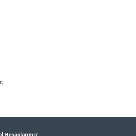
t.
l Hesaplarımız