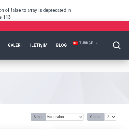
n of false to array is deprecated in
ne
113
TÜRKÇE
GALERI
İLETIŞIM
BLOG
Sırala:
Göster: