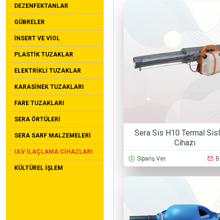
DEZENFEKTANLAR
GÜBRELER
İNSERT VE VIOL
PLASTIK TUZAKLAR
ELEKTRIKLI TUZAKLAR
KARASINEK TUZAKLARI
FARE TUZAKLARI
SERA ÖRTÜLERI
Sera Sis H10 Termal Si
SERA SARF MALZEMELERI
Cihazı
ULV İLAÇLAMA CIHAZLARI
Sipariş Ver
B
KÜLTÜREL İŞLEM