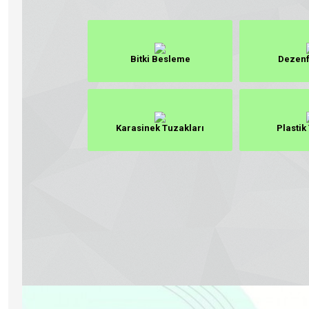
Bitki Besleme
Dezenf
Karasinek Tuzakları
Plastik