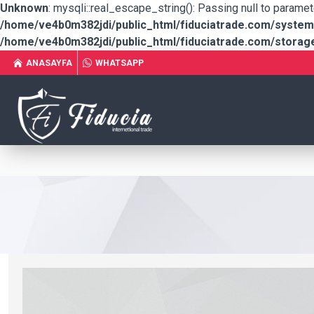
Unknown
: mysqli::real_escape_string(): Passing null to paramet
/home/ve4b0m382jdi/public_html/fiduciatrade.com/system/
/home/ve4b0m382jdi/public_html/fiduciatrade.com/storage/
ANASAYFA
WHATSAPP