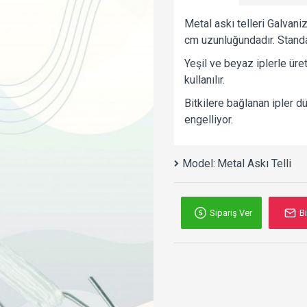
Metal askı telleri Galvani
cm uzunluğundadır. Standa
Yeşil ve beyaz iplerle üre
kullanılır.
Bitkilere bağlanan ipler dü
engelliyor.
Model:
Metal Askı Telli
Sipariş Ver
Bi