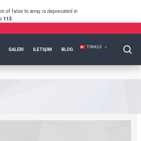
n of false to array is deprecated in
ne
113
TÜRKÇE
GALERI
İLETIŞIM
BLOG