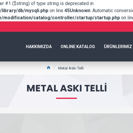
er #1 ($string) of type string is deprecated in
library/db/mysqli.php
on line
45
Unknown
: Automatic conversio
modification/catalog/controller/startup/startup.php
on li
HAKKIMIZDA
ONLINE KATALOG
ÜRÜNLERIMIZ
Metal Askı Telli
METAL ASKI TELLI