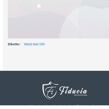
Etiketler:
Metal Askı Telli
Meydan Kavağı Mah. Avni Tolunay Cad.