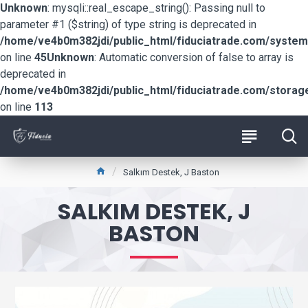
Unknown
: mysqli::real_escape_string(): Passing null to
parameter #1 ($string) of type string is deprecated in
/home/ve4b0m382jdi/public_html/fiduciatrade.com/system/
on line
45
Unknown
: Automatic conversion of false to array is
deprecated in
/home/ve4b0m382jdi/public_html/fiduciatrade.com/storage/
on line
113
Salkım Destek, J Baston
SALKIM DESTEK, J
BASTON