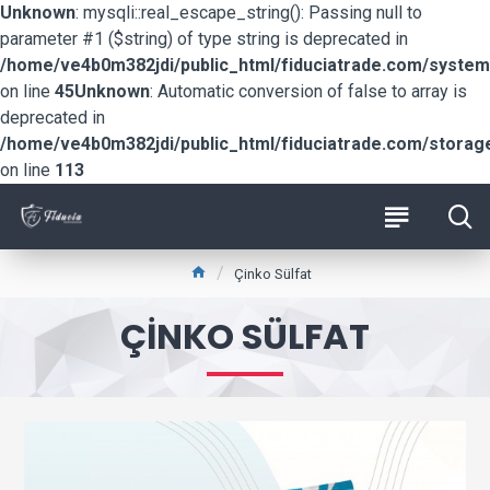
Unknown
: mysqli::real_escape_string(): Passing null to
parameter #1 ($string) of type string is deprecated in
/home/ve4b0m382jdi/public_html/fiduciatrade.com/system/
on line
45
Unknown
: Automatic conversion of false to array is
deprecated in
/home/ve4b0m382jdi/public_html/fiduciatrade.com/storage/
on line
113
Çinko Sülfat
ÇINKO SÜLFAT